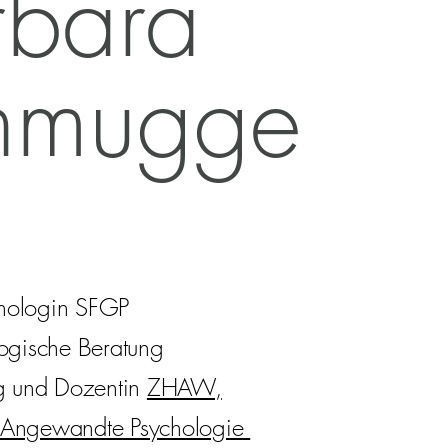
rbara
hmugge
hologin SFGP
logische Beratung
ng und Dozentin
ZHAW,
 Angewandte Psychologie