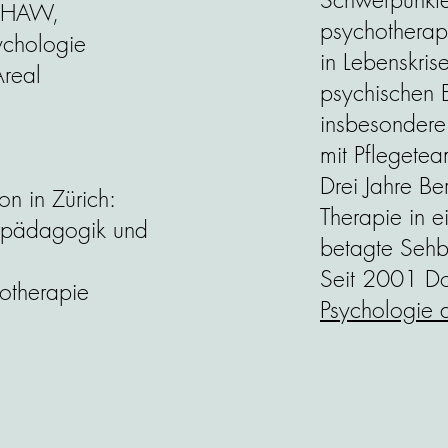
 ZHAW,
psychotherape
ychologie
in Lebenskris
Areal
psychischen 
insbesondere
mit Pflegetea
Drei Jahre Be
on in Zürich:
Therapie in 
erpädagogik und
betagte Sehb
Seit 2001 D
hotherapie
Psychologie