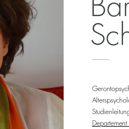
Ba
Sc
Gerontopsyc
Alterspsycho
Studienleitu
Departement